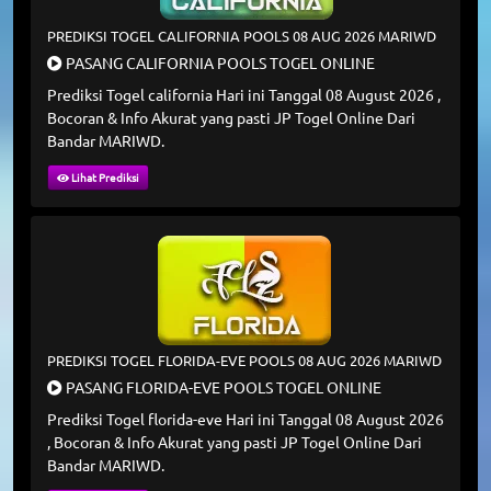
PREDIKSI TOGEL CALIFORNIA POOLS 08 AUG 2026 MARIWD
PASANG CALIFORNIA POOLS TOGEL ONLINE
Prediksi Togel california Hari ini Tanggal 08 August 2026 ,
Bocoran & Info Akurat yang pasti JP Togel Online Dari
Bandar MARIWD.
Lihat Prediksi
PREDIKSI TOGEL FLORIDA-EVE POOLS 08 AUG 2026 MARIWD
PASANG FLORIDA-EVE POOLS TOGEL ONLINE
Prediksi Togel florida-eve Hari ini Tanggal 08 August 2026
, Bocoran & Info Akurat yang pasti JP Togel Online Dari
Bandar MARIWD.