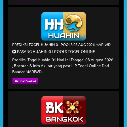
PREDIKSI TOGEL HUAHIN-01 POOLS 08 AUG 2026 MARIWD
PASANG HUAHIN-01 POOLS TOGEL ONLINE
Prediksi Togel huahin-01 Hari ini Tanggal 08 August 2026
, Bocoran & Info Akurat yang pasti JP Togel Online Dari
Bandar MARIWD.
Lihat Prediksi