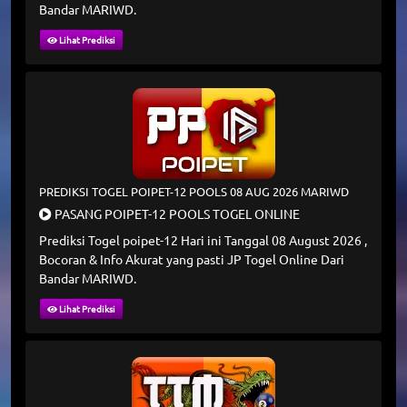
Bandar MARIWD.
Lihat Prediksi
PREDIKSI TOGEL POIPET-12 POOLS 08 AUG 2026 MARIWD
PASANG POIPET-12 POOLS TOGEL ONLINE
Prediksi Togel poipet-12 Hari ini Tanggal 08 August 2026 ,
Bocoran & Info Akurat yang pasti JP Togel Online Dari
Bandar MARIWD.
Lihat Prediksi